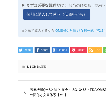
▶ まずは必要な規程だけ：
該当のひな形（規程・
個別に購入して使う（低価格から）
まとめて導入するなら
QMS省令対応 ひな形一式（¥2,343
Tweet
Share
Hatena
Pocket
RSS
M1 QMSの基盤
医療機器QMSとは？ 省令・ISO13485・FDA QMS
の関係と文書体系【M0】