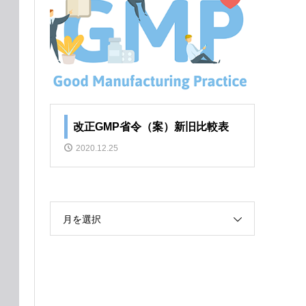
改正GMP省令（案）新旧比較表
2020.12.25
月を選択