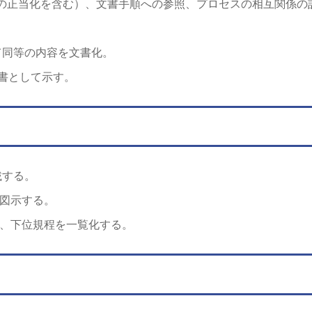
除外/非適用の正当化を含む）、文書手順への参照、プロセスの相互関係の
て同等の内容を文書化。
文書として示す。
載する。
図示する。
づけ、下位規程を一覧化する。