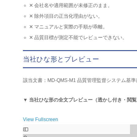
✕ 会社名や適用範囲が未修正のまま。
✕ 除外項目の正当化理由がない。
✕ マニュアルと実際の手順が乖離。
✕ 品質目標が測定不能でレビューできない。
当社ひな形とプレビュー
該当文書：MD-QMS-M1 品質管理監督システム基準書
▼ 当社ひな形の全文プレビュー（透かし付き・閲
View Fullscreen
Skip