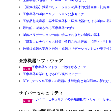
医療機器の包装 ISO 11607：2019対応セミナー
【医療機器】滅菌バリデーションの具体的な計画書・記録書
医療機器の滅菌バリデーション要点セミナー
医薬品包装容器・再生医療器材・医療機器における滅菌の基
最終的に滅菌される医療機器の包装
滅菌バリデーションの前に学んでおきたい滅菌の基本
【新型コロナウイルス対策で注目される殺菌、消毒・・!!】
放射線滅菌の実務と包装・滅菌バリデーションおよび安定性
医療機器ソフトウェア
医療機器ソフトウェア規制対応セミナー
医療機器企業におけるCSV実践セミナー
DTx（デジタル医療）の最新の技術動向と知財戦略の新たな
サイバーセキュリティ
＜サイバーセキュリティの手順書配布＞サイバーセキュリティ（