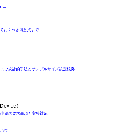
ナー
ておくべき留意点まで ～
方および統計的手法とサンプルサイズ設定根拠
Device）
k)申請の要求事項と実務対応
ウハウ