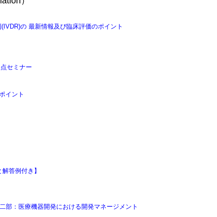
ation）
(IVDR)の 最新情報及び臨床評価のポイント
要点セミナー
ポイント
と解答例付き】
第二部：医療機器開発における開発マネージメント