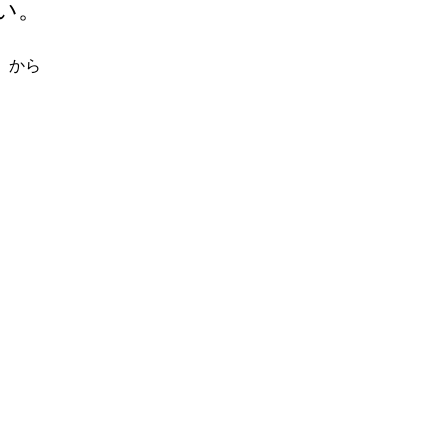
い。
」
から