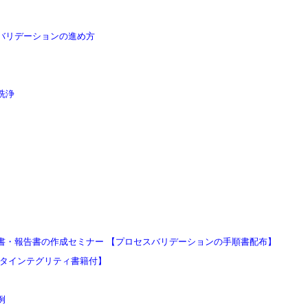
バリデーションの進め方
洗浄
書・報告書の作成セミナー 【プロセスバリデーションの手順書配布】
ータインテグリティ書籍付】
例