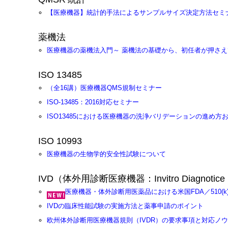
【医療機器】統計的手法によるサンプルサイズ決定方法セミ
薬機法
医療機器の薬機法入門～ 薬機法の基礎から、初任者が押さえ
ISO 13485
（全16講）医療機器QMS規制セミナー
ISO-13485：2016対応セミナー
ISO13485における医療機器の洗浄バリデーションの進め
ISO 10993
医療機器の生物学的安全性試験について
IVD（体外用診断医療機器：Invitro Diagnotice 
医療機器・体外診断用医薬品における米国FDA／510(
IVDの臨床性能試験の実施方法と薬事申請のポイント
欧州体外診断用医療機器規則（IVDR）の要求事項と対応ノ