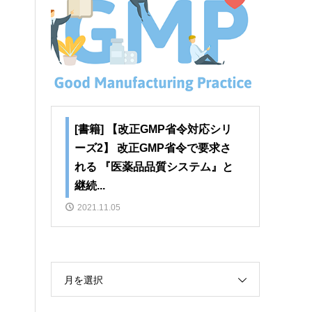
[書籍] 【改正GMP省令対応シリ
ーズ2】 改正GMP省令で要求さ
れる 『医薬品品質システム』と
継続...
2021.11.05
月を選択