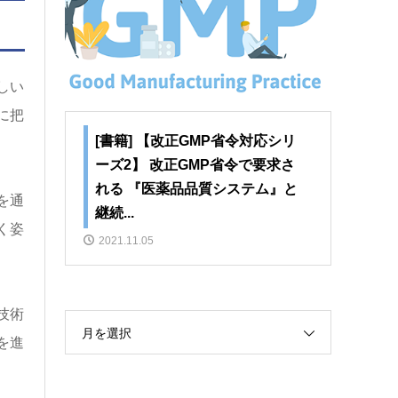
しい
に把
[書籍] 【改正GMP省令対応シリ
ーズ2】 改正GMP省令で要求さ
れる 『医薬品品質システム』と
を通
継続...
く姿
2021.11.05
技術
月を選択
を進