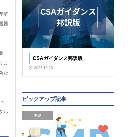
理解
機器
要
CSAガイダンス邦訳版
りま
2025.10.28
新た
ピックアップ記事
ネッ
タル
書籍