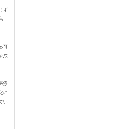
まず
高
る可
や成
医療
化に
てい