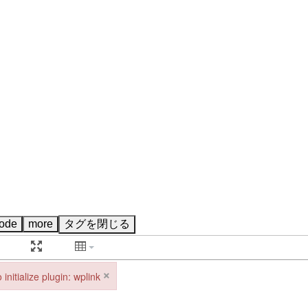
×
 initialize plugin: wplink
initialize plugin: wplink