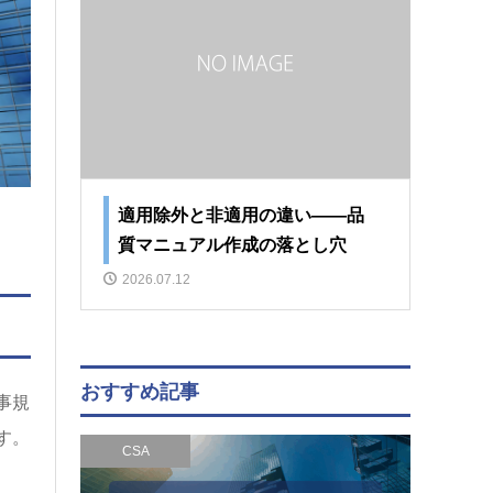
適用除外と非適用の違い――品
質マニュアル作成の落とし穴
2026.07.12
おすすめ記事
事規
す。
CSA