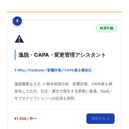
5
利用可能
⚠️
逸脱・CAPA・変更管理アシスタント
5 Why／Fishbone／影響評価／CAPA案を構造化
逸脱概要を入力 → 根本原因分析、影響評価、CAPA案を構
造化して出力。日次・週次で発生する業務に最適。SaaS／
サブスクリプションへの拡張も視野。
¥1,500／件〜
利用する →