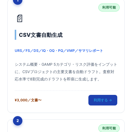
1
利用可能
📄
CSV文書自動生成
URS／FS／DS／IQ・OQ・PQ／VMP／サマリレポート
システム概要・GAMP 5カテゴリ・リスク評価をインプット
に、CSVプロジェクトの主要文書を自動ドラフト。査察対
応水準で8割完成のドラフトを即座に生成します。
¥3,000／文書〜
利用する →
2
利用可能