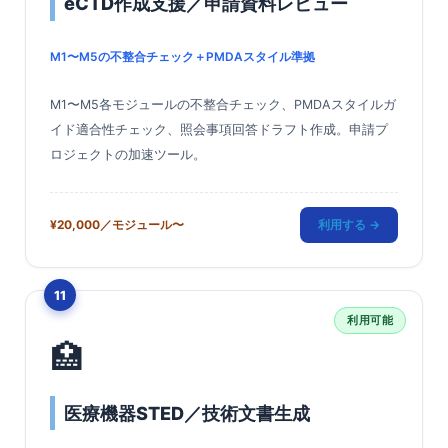
eCTD作成支援／申請資料レビュー
M1〜M5の不整合チェック＋PMDAスタイル準拠
M1〜M5各モジュールの不整合チェック、PMDAスタイルガ
イド適合性チェック、照会事項回答ドラフト作成。申請プ
ロジェクトの加速ツール。
¥20,000／モジュール〜
利用する →
11
利用可能
🏥
医療機器STED／技術文書生成