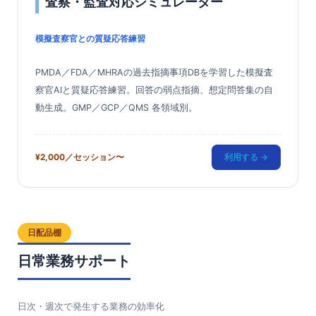
査察・監査対応シミュレーター
模擬査察官との質疑応答練習
PMDA／FDA／MHRAの過去指摘事項DBを学習した模擬査
察官AIと質疑応答練習。回答の弱点指摘、想定問答集の自
動生成。GMP／GCP／QMS 各領域別。
¥2,000／セッション〜
利用する →
日配品棚
日常業務サポート
日次・週次で発生する業務の効率化