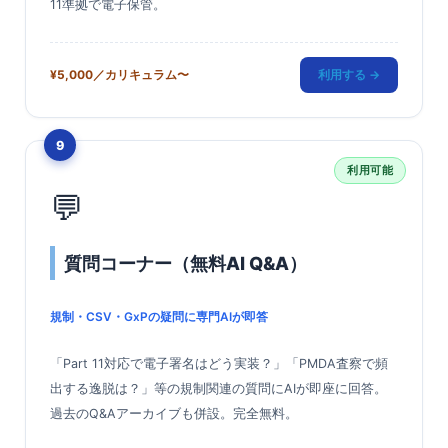
11準拠で電子保管。
¥5,000／カリキュラム〜
利用する →
9
利用可能
💬
質問コーナー（無料AI Q&A）
規制・CSV・GxPの疑問に専門AIが即答
「Part 11対応で電子署名はどう実装？」「PMDA査察で頻
出する逸脱は？」等の規制関連の質問にAIが即座に回答。
過去のQ&Aアーカイブも併設。完全無料。