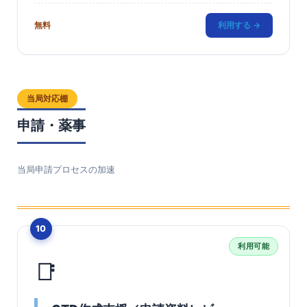
無料
利用する →
当局対応棚
申請・薬事
当局申請プロセスの加速
10
利用可能
📑