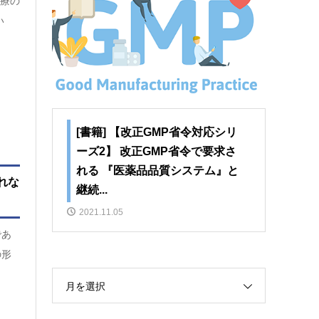
医療の
い
[書籍] 【改正GMP省令対応シリ
ーズ2】 改正GMP省令で要求さ
れる 『医薬品品質システム』と
れな
継続...
2021.11.05
であ
の形
月を選択