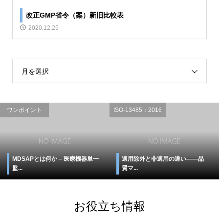
改正GMP省令（案）新旧比較表
2020.12.25
月を選択
ワンポイント
ISO-13485：2016
MDSAPとは何か – 医療機器単一
適用除外と非適用の違い――品
監...
質マ...
お役立ち情報