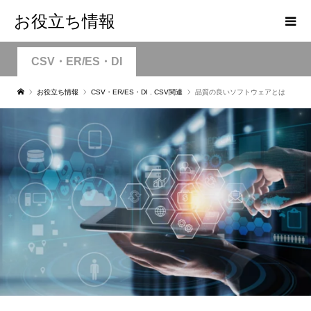
お役立ち情報
CSV・ER/ES・DI
お役立ち情報
CSV・ER/ES・DI
,
CSV関連
品質の良いソフトウェアとは