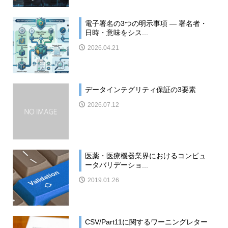
電子署名の3つの明示事項 ― 署名者・
日時・意味をシス...
2026.04.21
データインテグリティ保証の3要素
2026.07.12
医薬・医療機器業界におけるコンピュ
ータバリデーショ...
2019.01.26
CSV/Part11に関するワーニングレター