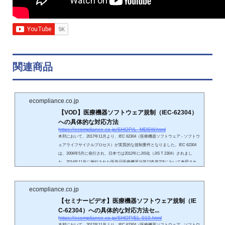
関連商品
ecompliance.co.jp
【VOD】医療機器ソフトウェア規制（IEC-62304）
への具体的な対応方法
https://ecompliance.co.jp/SHOP/L_MDSW.html
本邦において、2017年11月より、IEC 62304（医療機器ソフトウェア ‐ ソフトウ
ェアライフサイクルプロセス）が実質的な規制要件となりました。IEC 62304
は、2006年5月に発行され、日本では2012年にJIS化（JIS T 2304）されまし
た。2014年11月に施行された医薬品医療機器法第12条第2項において参照され
る「最新のライフサイクルモデル」です。米国FDAにおいても2008年7月にRec
ognized Consensus Standardと認定されています。IEC 62304は「医療機器ソフ
トウェア」の開発と保守に関するプロセスを規定しています。日本以外でも欧
ecompliance.co.jp
州・北米...
【セミナービデオ】医療機器ソフトウェア規制（IE
C-62304）への具体的な対応方法セ...
https://ecompliance.co.jp/SHOP/EL-010.html
本邦において、2017年11月より、IEC 62304（医療機器ソフトウェア ‐ ソフトウ