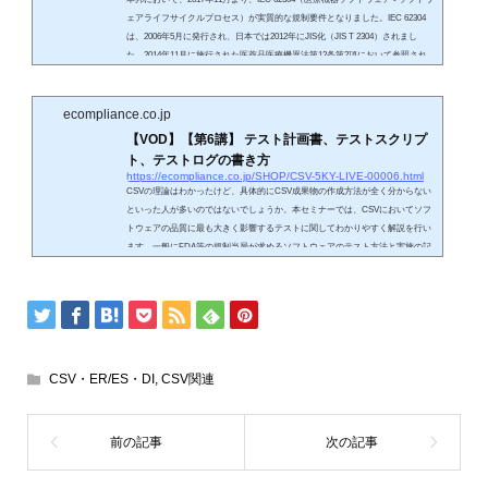
ェアライフサイクルプロセス）が実質的な規制要件となりました。IEC 62304
は、2006年5月に発行され、日本では2012年にJIS化（JIS T 2304）されまし
た。2014年11月に施行された医薬品医療機器法第12条第2項において参照され
る「最新のライフサイクルモデル」です。米国FDAにおいても2008年7月にRec
ognized Consensus Standardと認定されています。IEC 62304は「医療機器ソフ
トウェア」の開発と保守に関するプロセスを規定しています。日本以外でも欧
ecompliance.co.jp
州・北米...
【VOD】【第6講】 テスト計画書、テストスクリプ
ト、テストログの書き方
https://ecompliance.co.jp/SHOP/CSV-5KY-LIVE-00006.html
CSVの理論はわかったけど、具体的にCSV成果物の作成方法が全く分からない
といった人が多いのではないでしょうか。本セミナーでは、CSVにおいてソフ
トウェアの品質に最も大きく影響するテストに関してわかりやすく解説を行い
ます。一般にFDA等の規制当局が求めるソフトウェアのテスト方法と実施の記
録方法（ログ）は、IT業界で行われているような形式では不足です。GMP等
で、厳密な記録が求められている通り、CSVにおけるテストの実施方法と記録
方法は、詳細にわたり対監査性があるものでなければなりません。本セミナー
では、テスト計...
CSV・ER/ES・DI
,
CSV関連