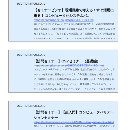
たします。また、ご質問が多い電子記録/電子署名対応、監査上の指摘ポイン
ecompliance.co.jp
ト、近年大きな関...
【セミナービデオ】現場目線で考える！すぐ活用出
来る！ コンピュータ化システムバ...
https://ecompliance.co.jp/SHOP/EL-026.html
コンピュータ化システムバリデーション(CSV)とは何か？、CSVの標準的な進
め方と工程は？、CSVで作成する文書はどのようなものか？、初めてCSVを担
当する方にとって、「知っておくべき知識」と「実践的ノウハウ」の両方が欲
しいのではないでしょうか？ そこで、CSVの基礎知識・規則・ガイドライン
を“やさしく”解説し、初めてのCSV活動の不安を取り除きたいと思います。
尚、本講座ではコンピュータ化システム導入の事例を用いてCSV活動を説明い
たします。また、ご質問が多い電子記録/電子署名対応、監査上の指摘ポイン
ecompliance.co.jp
ト、近年大きな関...
【訪問セミナー】CSVセミナー（基礎編）
https://ecompliance.co.jp/SHOP/OST-CSV-KISO.html
コンピュータバリデーション（CSV）に関する超入門編です。はじめてバリデ
ーションを学ぶ方に最適なセミナーです。CSV規制の歴史をご紹介したうえ
で、2008年に改定されたGAMP 5をわかりやすく解説します。CSVを実施する
うえで知っておかなければならないことは、構造設備とITシステムでは、バリ
デーションの方法が全く違うということです。しかしながら、これまで構造設
備とITシステムの違いについて解説を行うセミナーはありませんでした。本セ
ミナーでは、受講者の担当されるシステム毎のCSV実施方法をわかりやすく解
説します。
ecompliance.co.jp
【訪問セミナー】【超入門】コンピュータバリデー
ションセミナー
https://eCompliance.co.jp/SHOP/OST-Chonyumon-CSV.html
コンピュータバリデーション（CSV）に関する超入門編です。はじめてバリデ