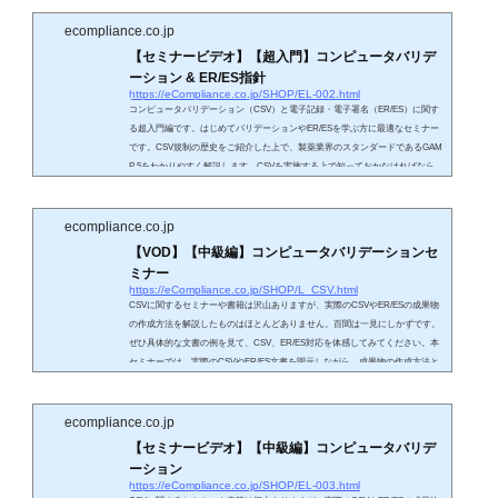
く違うということです。しかしながら、これまで構造設備とITアプリケーショ
ンの違いについて解説を行うセミナーはありませんでした。システムを4つに
ecompliance.co.jp
分類し、それぞ...
【セミナービデオ】【超入門】コンピュータバリデ
ーション & ER/ES指針
https://eCompliance.co.jp/SHOP/EL-002.html
コンピュータバリデーション（CSV）と電子記録・電子署名（ER/ES）に関す
る超入門編です。はじめてバリデーションやER/ESを学ぶ方に最適なセミナー
です。CSV規制の歴史をご紹介した上で、製薬業界のスタンダードであるGAM
P 5をわかりやすく解説します。CSVを実施する上で知っておかなければなら
ないことは、構造設備とITアプリケーションでは、バリデーションの方法が全
く違うということです。しかしながら、これまで構造設備とITアプリケーショ
ンの違いについて解説を行うセミナーはありませんでした。システムを4つに
ecompliance.co.jp
分類し、それぞ...
【VOD】【中級編】コンピュータバリデーションセ
ミナー
https://eCompliance.co.jp/SHOP/L_CSV.html
CSVに関するセミナーや書籍は沢山ありますが、実際のCSVやER/ESの成果物
の作成方法を解説したものはほとんどありません。百聞は一見にしかずです。
ぜひ具体的な文書の例を見て、CSV、ER/ES対応を体感してみてください。本
セミナーでは、実際のCSVやER/ES文書を開示しながら、成果物の作成方法と
ノウハウを徹底的に伝授いたします。CSVやER/ESを実践してきた経験から、
難解なGAMP 5をわかりやすく、適切かつ高効率な対応方法を解説いたしま
す。これまで入門コースを受講された方にとって、次のステップアップとなる
ecompliance.co.jp
講座です。
【セミナービデオ】【中級編】コンピュータバリデ
ーション
https://eCompliance.co.jp/SHOP/EL-003.html