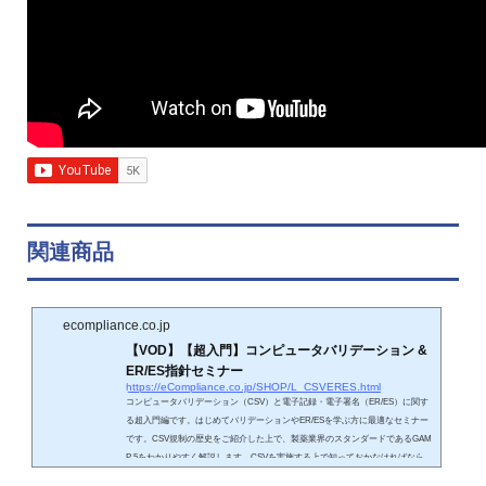
関連商品
ecompliance.co.jp
【VOD】【超入門】コンピュータバリデーション &
ER/ES指針セミナー
https://eCompliance.co.jp/SHOP/L_CSVERES.html
コンピュータバリデーション（CSV）と電子記録・電子署名（ER/ES）に関す
る超入門編です。はじめてバリデーションやER/ESを学ぶ方に最適なセミナー
です。CSV規制の歴史をご紹介した上で、製薬業界のスタンダードであるGAM
P 5をわかりやすく解説します。CSVを実施する上で知っておかなければなら
ないことは、構造設備とITアプリケーションでは、バリデーションの方法が全