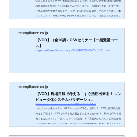
CSVに関するセミナーや書籍は沢山ありますが、実際のCSVやER/ESの成果物
の作成方法を解説したものはほとんどありません。百聞は一見にしかずです。
ぜひ具体的な文書の例を見て、CSV、ER/ES対応を体感してみてください。本
セミナーでは、実際のCSVやER/ES文書を開示しながら、成果物の作成方法と
ノウハウを徹底的に伝授いたします。CSVやER/ESを実践してきた経験から、
難解なGAMP 5をわかりやすく、適切かつ高効率な対応方法を解説いたしま
す。これまで入門コースを受講された方にとって、次のステップアップとなる
ecompliance.co.jp
講座です。
【VOD】（全10講）CSVセミナー【一括受講コー
ス】
https://eCompliance.co.jp/SHOP/CSV-5KY-LIVE.html
ecompliance.co.jp
【VOD】現場目線で考える！すぐ活用出来る！ コン
ピュータ化システムバリデーショ...
https://ecompliance.co.jp/SHOP/O003.html
コンピュータ化システムバリデーション(CSV)とは何か？、CSVの標準的な進
め方と工程は？、CSVで作成する文書はどのようなものか？、初めてCSVを担
当する方にとって、「知っておくべき知識」と「実践的ノウハウ」の両方が欲
しいのではないでしょうか？ そこで、CSVの基礎知識・規則・ガイドライン
を“やさしく”解説し、初めてのCSV活動の不安を取り除きたいと思います。
尚、本講座ではコンピュータ化システム導入の事例を用いてCSV活動を説明い