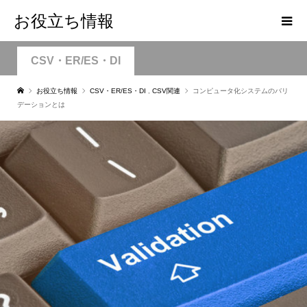
お役立ち情報
CSV・ER/ES・DI
お役立ち情報
CSV・ER/ES・DI
,
CSV関連
コンピュータ化システムのバリ
デーションとは