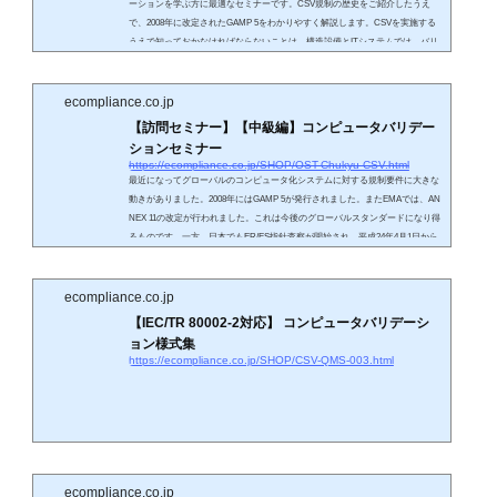
ーションを学ぶ方に最適なセミナーです。CSV規制の歴史をご紹介したうえ
で、2008年に改定されたGAMP 5をわかりやすく解説します。CSVを実施する
うえで知っておかなければならないことは、構造設備とITシステムでは、バリ
デーションの方法が全く違うということです。しかしながら、これまで構造設
備とITシステムの違いについて解説を行うセミナーはありませんでした。本セ
ミナーでは、受講者の担当されるシステム毎のCSV実施方法をわかりやすく解
ecompliance.co.jp
説します。
【訪問セミナー】【中級編】コンピュータバリデー
ションセミナー
https://ecompliance.co.jp/SHOP/OST-Chukyu-CSV.html
最近になってグローバルのコンピュータ化システムに対する規制要件に大きな
動きがありました。2008年にはGAMP 5が発行されました。またEMAでは、AN
NEX 11の改定が行われました。これは今後のグローバルスタンダードになり得
るものです。一方、日本でもER/ES指針査察が開始され、平成24年4月1日から
は、コンピュータ化システム適正管理ガイドラインが施行されます。本セミナ
ーでは、CSVやER/ES指針対応を実践してきた経験から、適切かつ高効率な対
応方法を解説いたします。実際のCSV文書を開示しながら、成果物の作成方法
ecompliance.co.jp
とノウハウを徹...
【IEC/TR 80002-2対応】 コンピュータバリデーシ
ョン様式集
https://ecompliance.co.jp/SHOP/CSV-QMS-003.html
ecompliance.co.jp