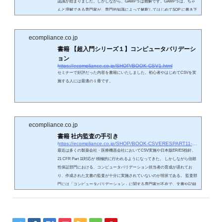
認識が始まりました。しかしながら、GAMP 5 は難解です。GAMP 5 は、ちゃ
んと理解できる専門家が、専門的知識によって解釈してはじめてSOP に書き下
ろすことができます。間違ってはならないことは、GAMP 5 のフレーズをコピ
ー＆ペーストしてもSOP にはならないということです。意外なことに、本書を
発行して以降...
ecompliance.co.jp
書籍 【超入門シリーズ１】コンピュータバリデーシ
ョン
https://ecompliance.co.jp/SHOP/BOOK-CSV1.html
セミナーで好評だった内容を書籍にいたしました。初心者やはじめてCSVを実
施する人には最適の１冊です。
ecompliance.co.jp
書籍 社内監査の手引き
https://ecompliance.co.jp/SHOP/BOOK-CSVERESPART11-05.html
最近は多くの製薬会社・医療機器会社においてCSV実施や日本版ER/ES指針、
21 CFR Part 11対応が 積極的に行われるようになってきた。 しかしながら信頼
性保証部門における、コンピュータバリデーション担当者の育成が遅れてお
り、作成された文書の監査が十分に実施されていないのが現状である。 監査部
門には「コンピュータバリデーション」に関する専門家が不在で、文書や記録
の監査も「てにおは」の修正しか出来ていないケースを多く見かける。 本書で
は、システム監査の実施方法や、コンピュータバリデーション担当者の要件・
育成方...