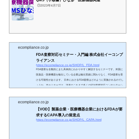
🕒️2023年4月7日
ecompliance.co.jp
FDA査察対応セミナー・入門編 株式会社イーコンプ
ライアンス
https://ecompliance.co.jp/SHOP/L_FDA.html
FDA査察を全般的にまた具体的にわかりやすく解説するセミナーです。米国に
医薬品・医療機器を輸出している企業は輸出実績に関わりなく、FDA査察を受
ける可能性があります。 日本におけるFDA査察はどのように実施されるのでし
ょうか。本セミナーでは、演者のこれまで多くのFDA査察対応コンサルテーシ
ョンや、実際のFDA査察に立会った経験からFDA査察対応のノウハウを惜しみ
なく説明いたします。FDA査察の目的は、『粗悪な医薬品・医療機器・体外診
断用医薬品の米国輸出を阻止し、米国における患者・ユーザを保護する。』と
ecompliance.co.jp
いうことです...
【VOD】製薬企業・医療機器企業におけるFDAが要
求するCAPA導入の留意点
https://ecompliance.co.jp/SHOP/L_CAPA.html