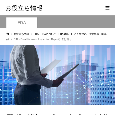
お役立ち情報
FDA
お役立ち情報
FDA
,
FDAについて
,
FDA対応
,
FDA査察対応
,
医療機器
,
医薬
品
EIR（Establishment Inspection Report）とは何か