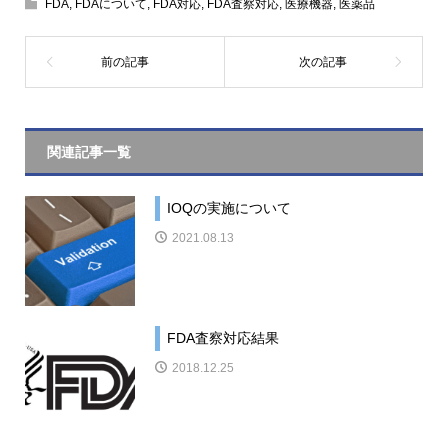
FDA
,
FDAについて
,
FDA対応
,
FDA査察対応
,
医療機器
,
医薬品
関連記事一覧
IOQの実施について
2021.08.13
FDA査察対応結果
2018.12.25