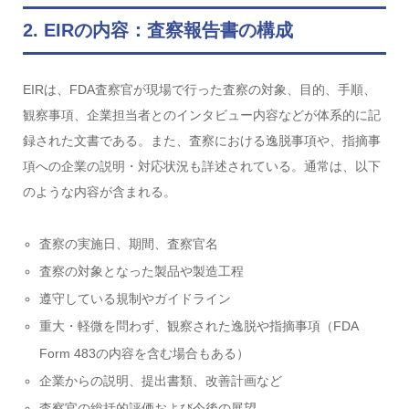
2. EIRの内容：査察報告書の構成
EIRは、FDA査察官が現場で行った査察の対象、目的、手順、
観察事項、企業担当者とのインタビュー内容などが体系的に記
録された文書である。また、査察における逸脱事項や、指摘事
項への企業の説明・対応状況も詳述されている。通常は、以下
のような内容が含まれる。
査察の実施日、期間、査察官名
査察の対象となった製品や製造工程
遵守している規制やガイドライン
重大・軽微を問わず、観察された逸脱や指摘事項（FDA
Form 483の内容を含む場合もある）
企業からの説明、提出書類、改善計画など
査察官の総括的評価および今後の展望