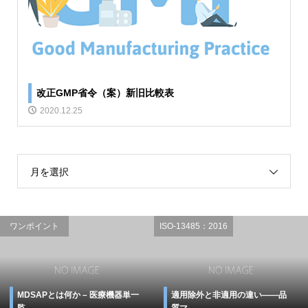
改正GMP省令（案）新旧比較表
2020.12.25
月を選択
ワンポイント
ISO-13485：2016
MDSAPとは何か – 医療機器単一
適用除外と非適用の違い――品
監...
質マ...