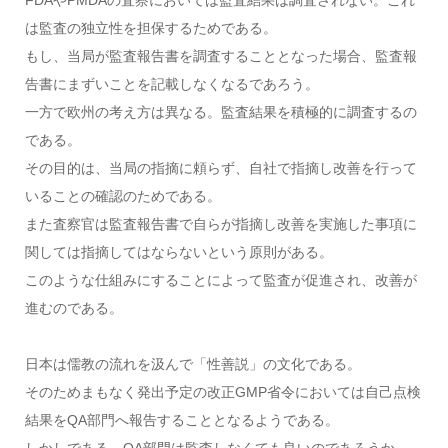
FDAやPMDAの査察においては監査結果は調査されない。これ
は監査の独立性を担保するためである。
もし、当局が監査報告書を調査することとなった場合、監査報
告書にまずいことを記載しなくなるであろう。
一方で欧州の考え方は異なる。監査結果を積極的に調査するの
である。
その目的は、当局の指摘に頼らず、自社で指摘し改善を行って
いることの確認のためである。
また査察官は監査報告書で自らが指摘し改善を実施した事項に
関しては指摘してはならないという原則がある。
このような仕組みにすることによって監査が促進され、改善が
進むのである。
日本は儒教の流れを汲んで「性善説」の文化である。
そのためまもなく発出予定の改正GMP省令においては自己点検
結果をQA部門へ報告することとなるようである。