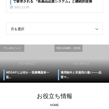
で要求される 『医薬品品質システム』と継続的改善
2021.11.05
月を選択
ワンポイント
ISO-13485：2016
MDSAPとは何か – 医療機器単一
適用除外と非適用の違い――品
監...
質マ...
お役立ち情報
HOME