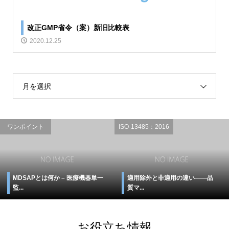
改正GMP省令（案）新旧比較表
2020.12.25
月を選択
ワンポイント
ISO-13485：2016
MDSAPとは何か – 医療機器単一
適用除外と非適用の違い――品
監...
質マ...
お役立ち情報