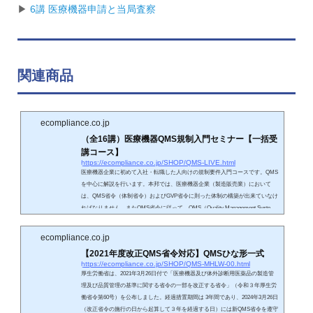
▶
6講 医療機器申請と当局査察
関連商品
ecompliance.co.jp
（全16講）医療機器QMS規制入門セミナー【一括受
講コース】
https://ecompliance.co.jp/SHOP/QMS-LIVE.html
医療機器企業に初めて入社・転職した人向けの規制要件入門コースです。QMS
を中心に解説を行います。本邦では、医療機器企業（製造販売業）において
は、QMS省令（体制省令）およびGVP省令に則った体制の構築が出来ていなけ
ればなりません。またQMS省令に従って、QMS（Quality Management Syste
m：品質管理システム）が文書化されており、適切にQMSに従って運用されて
おり、それら活動の記録が作成されていなければなりません。QMS省令は、IS
ecompliance.co.jp
O 13485をもとに作成されています。ISO 13485は、マネジメント（経営者）の
【2021年度改正QMS省令対応】QMSひな形一式
責任・リソース（資...
https://ecompliance.co.jp/SHOP/QMS-MHLW-00.html
厚生労働省は、2021年3月26日付で「医療機器及び体外診断用医薬品の製造管
理及び品質管理の基準に関する省令の一部を改正する省令」（令和３年厚生労
働省令第60号）を公布しました。経過措置期間は 3年間であり、2024年3月26日
（改正省令の施行の日から起算して３年を経過する日）には新QMS省令を遵守