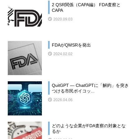
2 QSR関係（CAPA編） FDA査察と
CAPA
2020.09.03
FDAがQMSRを発出
2024.02.02
QuitGPT — ChatGPTに「解約」を突き
つける市民ボイコッ...
2026.04.06
どのような企業がFDA査察の対象とな
るか