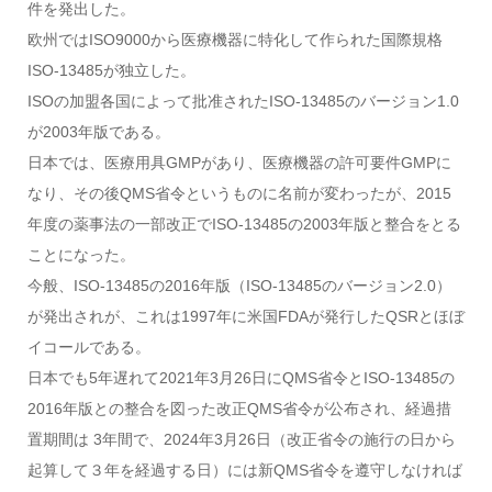
件を発出した。
欧州ではISO9000から医療機器に特化して作られた国際規格
ISO-13485が独立した。
ISOの加盟各国によって批准されたISO-13485のバージョン1.0
が2003年版である。
日本では、医療用具GMPがあり、医療機器の許可要件GMPに
なり、その後QMS省令というものに名前が変わったが、2015
年度の薬事法の一部改正でISO-13485の2003年版と整合をとる
ことになった。
今般、ISO-13485の2016年版（ISO-13485のバージョン2.0）
が発出されが、これは1997年に米国FDAが発行したQSRとほぼ
イコールである。
日本でも5年遅れて2021年3月26日にQMS省令とISO-13485の
2016年版との整合を図った改正QMS省令が公布され、経過措
置期間は 3年間で、2024年3月26日（改正省令の施行の日から
起算して３年を経過する日）には新QMS省令を遵守しなければ