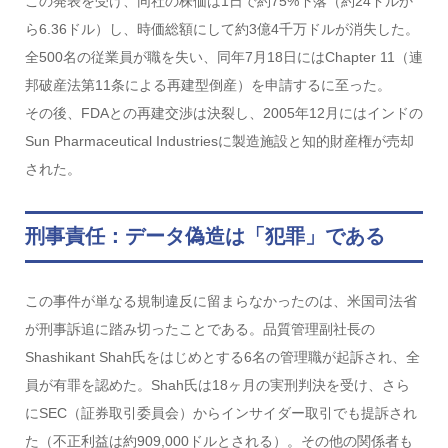
この発表を受け、同社の株価は1日で約75%下落（約24ドルか
ら6.36ドル）し、時価総額にして約3億4千万ドルが消失した。
全500名の従業員が職を失い、同年7月18日にはChapter 11（連
邦破産法第11条による再建型倒産）を申請するに至った。
その後、FDAとの再建交渉は決裂し、2005年12月にはインドの
Sun Pharmaceutical Industriesに製造施設と知的財産権が売却
された。
刑事責任：データ偽造は「犯罪」である
この事件が単なる規制違反に留まらなかったのは、米国司法省
が刑事訴追に踏み切ったことである。品質管理副社長の
Shashikant Shah氏をはじめとする6名の管理職が起訴され、全
員が有罪を認めた。Shah氏は18ヶ月の実刑判決を受け、さら
にSEC（証券取引委員会）からインサイダー取引でも提訴され
た（不正利益は約909,000ドルとされる）。その他の関係者も