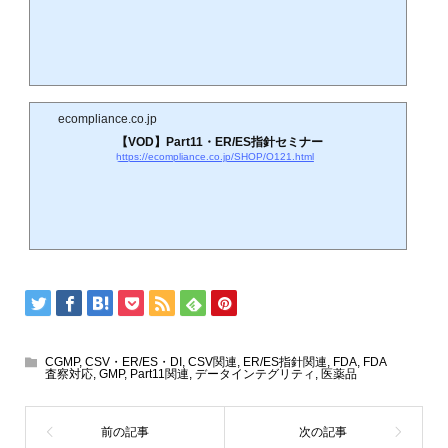
ecompliance.co.jp
【VOD】Part11・ER/ES指針セミナー
https://ecompliance.co.jp/SHOP/O121.html
CGMP
,
CSV・ER/ES・DI
,
CSV関連
,
ER/ES指針関連
,
FDA
,
FDA
査察対応
,
GMP
,
Part11関連
,
データインテグリティ
,
医薬品