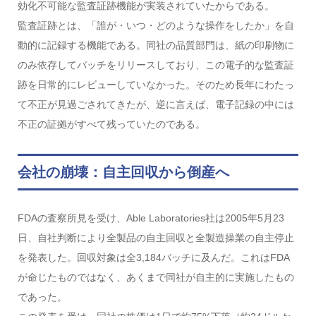
効化不可能な監査証跡機能が実装されていたからである。
監査証跡とは、「誰が・いつ・どのような操作をしたか」を自
動的に記録する機能である。同社の品質部門は、紙の印刷物に
のみ依存してバッチをリリースしており、この電子的な監査証
跡を日常的にレビューしていなかった。そのため長年にわたっ
て不正が見過ごされてきたが、逆に言えば、電子記録の中には
不正の証拠がすべて残っていたのである。
会社の崩壊：自主回収から倒産へ
FDAの査察所見を受け、Able Laboratories社は2005年5月23
日、自社判断により全製品の自主回収と全製造操業の自主停止
を発表した。回収対象は全3,184バッチに及んだ。これはFDA
が命じたものではなく、あくまで同社が自主的に実施したもの
であった。