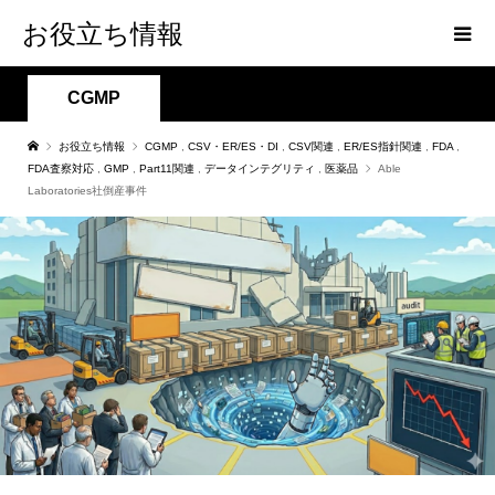
お役立ち情報
CGMP
お役立ち情報
CGMP
,
CSV・ER/ES・DI
,
CSV関連
,
ER/ES指針関連
,
FDA
,
FDA査察対応
,
GMP
,
Part11関連
,
データインテグリティ
,
医薬品
Able
Laboratories社倒産事件