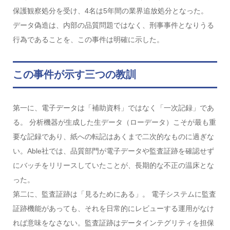
保護観察処分を受け、4名は5年間の業界追放処分となった。
データ偽造は、内部の品質問題ではなく、刑事事件となりうる
行為であることを、この事件は明確に示した。
この事件が示す三つの教訓
第一に、電子データは「補助資料」ではなく「一次記録」であ
る。 分析機器が生成した生データ（ローデータ）こそが最も重
要な記録であり、紙への転記はあくまで二次的なものに過ぎな
い。Able社では、品質部門が電子データや監査証跡を確認せず
にバッチをリリースしていたことが、長期的な不正の温床とな
った。
第二に、監査証跡は「見るためにある」。 電子システムに監査
証跡機能があっても、それを日常的にレビューする運用がなけ
れば意味をなさない。監査証跡はデータインテグリティを担保