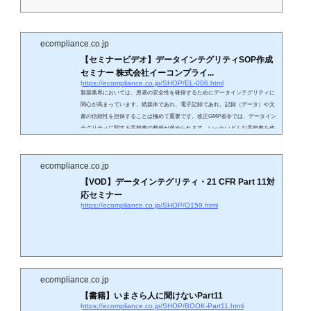
ecompliance.co.jp
【セミナービデオ】データインテグリティSOP作成
セミナー 株式会社イーコンプライ...
https://ecompliance.co.jp/SHOP/EL-006.html
製薬業界においては、患者の安全性を確保するためにデータインテグリティに
関心が高まっています。紙媒体であれ、電子記録であれ、記録（データ）や文
書の信頼性を担保することは極めて重要です。改正GMP省令では、データイン
テグリティに関する手順書の整備が求められます。いったいどんな手順書を作
成すれば良いのでしょうか。データインテグリティに関する手順書は、企業や
組織で1冊作成すれば良いというものではありません。現存の関連するすべて
の手順書にデータインテグリティを保証するための手順を埋め込んでいかなけ
ecompliance.co.jp
ればなり...
【VOD】データインテグリティ・21 CFR Part 11対
応セミナー
https://ecompliance.co.jp/SHOP/O159.html
ecompliance.co.jp
【書籍】いまさら人に聞けないPart11
https://ecompliance.co.jp/SHOP/BOOK-Part11.html