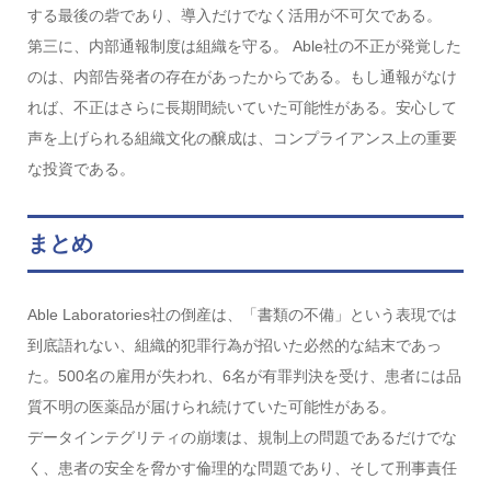
する最後の砦であり、導入だけでなく活用が不可欠である。
第三に、内部通報制度は組織を守る。 Able社の不正が発覚した
のは、内部告発者の存在があったからである。もし通報がなけ
れば、不正はさらに長期間続いていた可能性がある。安心して
声を上げられる組織文化の醸成は、コンプライアンス上の重要
な投資である。
まとめ
Able Laboratories社の倒産は、「書類の不備」という表現では
到底語れない、組織的犯罪行為が招いた必然的な結末であっ
た。500名の雇用が失われ、6名が有罪判決を受け、患者には品
質不明の医薬品が届けられ続けていた可能性がある。
データインテグリティの崩壊は、規制上の問題であるだけでな
く、患者の安全を脅かす倫理的な問題であり、そして刑事責任