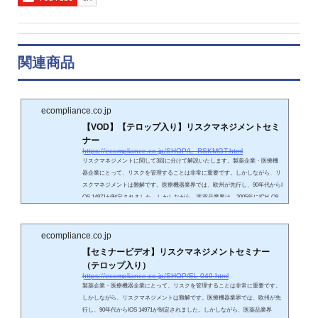
関連商品
ecompliance.co.jp
【VOD】【テロップ入り】リスクマネジメントセミ
ナー
https://ecompliance.co.jp/SHOP/L_RSKMGT.html
リスクマネジメントに関して3回に分けて解説いたします。製薬企業・医療機
器企業にとって、リスクを管理することは非常に重要です。しかしながら、リ
スクマネジメントは難解です。医療機器業界では、欧州が先行し、90年代からI
OS 14971が制定されました。しかしながら、医薬品業界は、2005年にICH-Q9
「品質リスクマネジメントに関するガイドライン」が合意され、翌年に本邦に
おいても施行されました。つまり20世紀は製薬業界において品質リスクマネジ
メントの概念がないまま、要員の経験と勘でリスクが管理されてきました。
ecompliance.co.jp
【医療機器...
【セミナービデオ】リスクマネジメントセミナー
（テロップ入り）
https://ecompliance.co.jp/SHOP/EL-049.html
製薬企業・医療機器企業にとって、リスクを管理することは非常に重要です。
しかしながら、リスクマネジメントは難解です。医療機器業界では、欧州が先
行し、90年代からIOS 14971が制定されました。しかしながら、医薬品業界