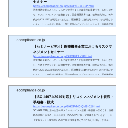
セミナー
https://ecompliance.co.jp/SHOP/191121P.html
医療機器企業にとって、リスクを管理することは非常に重要です。しかしなが
ら、リスクマネジメントは難解です。医療機器業界では、欧州が先行し、90年
代からIOS-14971が制定されました。 医療機器には何がしかのリスクが潜んで
います。リスク分析の結果は、設計管理のインプットとなります。医療機器事
故は、ユーザの意図した利用と設計者の思想のギャップによって起こるとされ
ています。 昨今では、ユーザビリティを含め、合理的な誤使用を予測したリス
ク分析が求められています。演者は多くの医療機器企業においてリスクマネジ
ecompliance.co.jp
メント...
【セミナービデオ】医療機器企業におけるリスクマ
ネジメントセミナー
https://ecompliance.co.jp/SHOP/EL-008.html
医療機器企業にとって、リスクを管理することは非常に重要です。しかしなが
ら、リスクマネジメントは難解です。医療機器業界では、欧州が先行し、90年
代からIOS-14971が制定されました。 医療機器には何がしかのリスクが潜んで
います。リスク分析の結果は、設計管理のインプットとなります。医療機器事
故は、ユーザの意図した利用と設計者の思想のギャップによって起こるとされ
ています。 昨今では、ユーザビリティを含め、合理的な誤使用を予測したリス
ク分析が求められています。演者は多くの医療機器企業においてリスクマネジ
ecompliance.co.jp
メント...
【ISO 14971:2019対応】リスクマネジメント規程・
手順書・様式
https://ecompliance.co.jp/SHOP/MD-QMS-026.html
SO14971:2019に沿った形のリスクマネジメント規程・手順書・様式です。医療
機器設計におけるリスク分析は、ISO-14971に従って実施されています。リス
クマネジメント実施のための手順や様式を整えておかなければなりません。