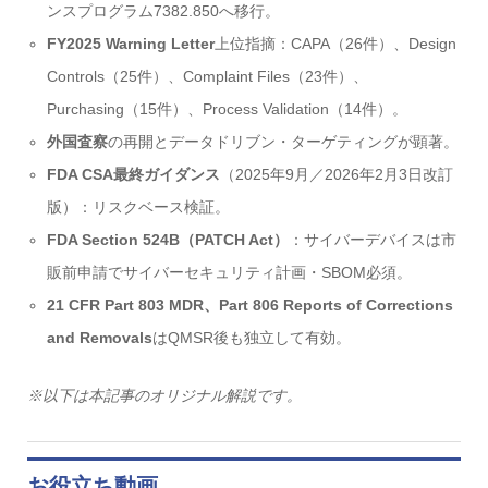
ンスプログラム7382.850へ移行。
FY2025 Warning Letter
上位指摘：CAPA（26件）、Design
Controls（25件）、Complaint Files（23件）、
Purchasing（15件）、Process Validation（14件）。
外国査察
の再開とデータドリブン・ターゲティングが顕著。
FDA CSA最終ガイダンス
（2025年9月／2026年2月3日改訂
版）：リスクベース検証。
FDA Section 524B（PATCH Act）
：サイバーデバイスは市
販前申請でサイバーセキュリティ計画・SBOM必須。
21 CFR Part 803 MDR、Part 806 Reports of Corrections
and Removals
はQMSR後も独立して有効。
※以下は本記事のオリジナル解説です。
お役立ち動画