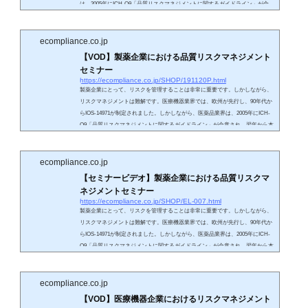
は、2005年にICH-Q9「品質リスクマネジメントに関するガイドライン」が合
意され、翌年に本邦においても施行されました。つまり20世紀は製薬業界にお
いて品質リスクマネジメントの概念がないまま、要員の経験と勘でリスクが管
理されてきました。 【医療機器におけるリスクマネジメント】医療機器には何
ecompliance.co.jp
がしかのリ...
【VOD】製薬企業における品質リスクマネジメント
セミナー
https://ecompliance.co.jp/SHOP/191120P.html
製薬企業にとって、リスクを管理することは非常に重要です。しかしながら、
リスクマネジメントは難解です。医療機器業界では、欧州が先行し、90年代か
らIOS-14971が制定されました。しかしながら、医薬品業界は、2005年にICH-
Q9「品質リスクマネジメントに関するガイドライン」が合意され、翌年から本
邦においても施行されています。つまり20世紀は製薬業界において品質リスク
マネジメントの概念がないまま、要員の経験と勘でリスクが管理されてきまし
た。品質リスクマネジメントは、特定の部署だけが対応したり、手順書を作成
ecompliance.co.jp
するだけ...
【セミナービデオ】製薬企業における品質リスクマ
ネジメントセミナー
https://ecompliance.co.jp/SHOP/EL-007.html
製薬企業にとって、リスクを管理することは非常に重要です。しかしながら、
リスクマネジメントは難解です。医療機器業界では、欧州が先行し、90年代か
らIOS-14971が制定されました。しかしながら、医薬品業界は、2005年にICH-
Q9「品質リスクマネジメントに関するガイドライン」が合意され、翌年から本
邦においても施行されています。つまり20世紀は製薬業界において品質リスク
マネジメントの概念がないまま、要員の経験と勘でリスクが管理されてきまし
た。品質リスクマネジメントは、特定の部署だけが対応したり、手順書を作成
ecompliance.co.jp
するだけ...
【VOD】医療機器企業におけるリスクマネジメント