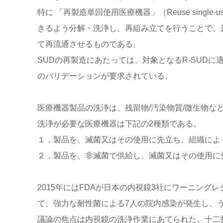
特に 「再製造単回使用医療機器」（Reuse single
きるよう分解・洗浄し、再組み立てを行うことで、
て再流通させるものである。
SUDの再製造にあたっては、対象となるR-SUD
のバリデーションが要求されている。
医療機器製品の洗浄は、残留物/汚染物質/微生物な
洗浄が必要な医療機器は下記の2種類である。
１．製品を、滅菌又はその使用に先立ち、組織によ
２．製品を、非滅菌で供給し、滅菌又はその使用に
2015年にはFDAが日本の内視鏡3社にワーニン
て、強力な耐性菌による7人の院内感染が発生し、
議論の焦点は内視鏡の洗浄作業にあてられた。十二