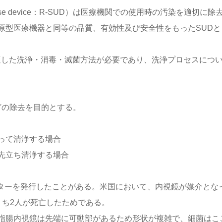
-use device：R-SUD）は医療機関での使用時の汚染を適切に除
原型医療機器と同等の品質、有効性及び安全性をもったSUDと
に適した洗浄・消毒・滅菌方法が必要であり、洗浄プロセスにつ
どの除去を目的とする。
って清浄する場合
先立ち清浄する場合
グレターを発行したことがある。米国において、内視鏡が媒介とな
うち2人が死亡したためである。
指腸内視鏡は先端に可動部があるため形状が複雑で、細菌はこ