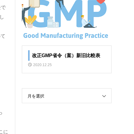
去で
し
いて
改正GMP省令（案）新旧比較表
2020.12.25
月を選択
っ
こに