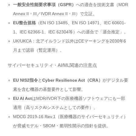
一般安全性能要求事項（GSPR）
への適合を技術文書（MDR
Annex II・III／IVDR Annex II・III）で立証。
EU整合規格
（EN ISO 13485、EN ISO 14971、IEC 60601-
1、IEC 62366-1、IEC 62304等）への適合で「適合推定」。
UK/UKCA：北アイルランド以外はCEマーキングを2030年6
月まで認容（暫定運用）。
サイバーセキュリティ・AI/ML関連の注意点
EU NIS2指令
と
Cyber Resilience Act（CRA）
がデジタル要
素を含む機器の基盤要件として影響。
EU AI Act
はMDR/IVDR下の医療機器ソフトウェアにも一部
適用（高リスクAIシステムとしての要件）。
MDCG 2019-16 Rev.1（医療機器のサイバーセキュリティ）
が脅威モデル・SBOM・脆弱性開示の指針を提供。