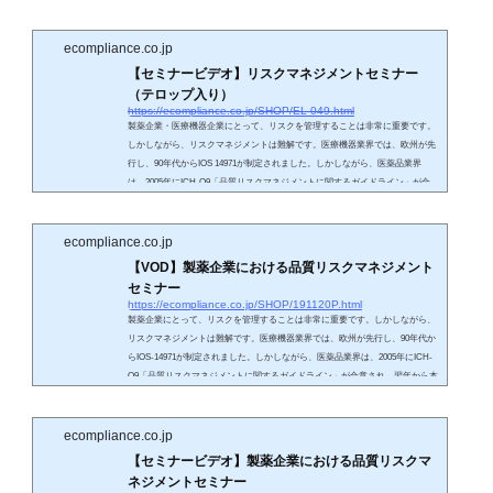
おいても施行されました。つまり20世紀は製薬業界において品質リスクマネジ
メントの概念がないまま、要員の経験と勘でリスクが管理されてきました。
【医療機器...
ecompliance.co.jp
【セミナービデオ】リスクマネジメントセミナー
（テロップ入り）
https://ecompliance.co.jp/SHOP/EL-049.html
製薬企業・医療機器企業にとって、リスクを管理することは非常に重要です。
しかしながら、リスクマネジメントは難解です。医療機器業界では、欧州が先
行し、90年代からIOS 14971が制定されました。しかしながら、医薬品業界
は、2005年にICH-Q9「品質リスクマネジメントに関するガイドライン」が合
意され、翌年に本邦においても施行されました。つまり20世紀は製薬業界にお
いて品質リスクマネジメントの概念がないまま、要員の経験と勘でリスクが管
理されてきました。 【医療機器におけるリスクマネジメント】医療機器には何
ecompliance.co.jp
がしかのリ...
【VOD】製薬企業における品質リスクマネジメント
セミナー
https://ecompliance.co.jp/SHOP/191120P.html
製薬企業にとって、リスクを管理することは非常に重要です。しかしながら、
リスクマネジメントは難解です。医療機器業界では、欧州が先行し、90年代か
らIOS-14971が制定されました。しかしながら、医薬品業界は、2005年にICH-
Q9「品質リスクマネジメントに関するガイドライン」が合意され、翌年から本
邦においても施行されています。つまり20世紀は製薬業界において品質リスク
マネジメントの概念がないまま、要員の経験と勘でリスクが管理されてきまし
た。品質リスクマネジメントは、特定の部署だけが対応したり、手順書を作成
ecompliance.co.jp
するだけ...
【セミナービデオ】製薬企業における品質リスクマ
ネジメントセミナー