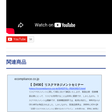
関連商品
ecompliance.co.jp
【【VOD】リスクマネジメントセミナー
https://ecompliance.co.jp/SHOP/L_RSKMGT.html
リスクマネジメントに関して3回に分けて解説いたします。製薬企業・医療機
器企業にとって、リスクを管理することは非常に重要です。しかしながら、リ
スクマネジメントは難解です。医療機器業界では、欧州が先行し、90年代からI
OS 14971が制定されました。しかしながら、医薬品業界は、2005年にICH-Q9
「品質リスクマネジメントに関するガイドライン」が合意され、翌年に本邦に