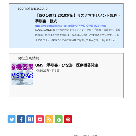
ています。 昨今では、ユーザビリティを含め、合理的な誤使用を予測したリス
ク分析が求められています。演者は多くの医療機器企業においてリスクマネジ
ecompliance.co.jp
メント...
【ISO 14971:2019対応】リスクマネジメント規程・
手順書・様式
https://ecompliance.co.jp/SHOP/MD-QMS-026.html
SO14971:2019に沿った形のリスクマネジメント規程・手順書・様式です。医療
機器設計におけるリスク分析は、ISO-14971に従って実施されています。リス
クマネジメント実施のための手順や様式を整えておかなければなりません。
お役立ち情報
QMS（手順書）ひな形 医療機器関連
🕒️2023年4月7日