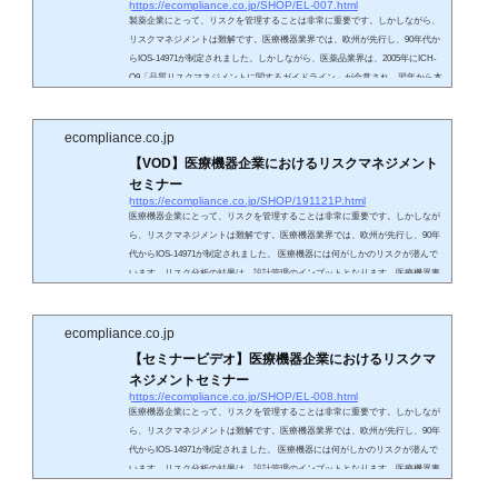
https://ecompliance.co.jp/SHOP/EL-007.html
製薬企業にとって、リスクを管理することは非常に重要です。しかしながら、
リスクマネジメントは難解です。医療機器業界では、欧州が先行し、90年代か
らIOS-14971が制定されました。しかしながら、医薬品業界は、2005年にICH-
Q9「品質リスクマネジメントに関するガイドライン」が合意され、翌年から本
邦においても施行されています。つまり20世紀は製薬業界において品質リスク
マネジメントの概念がないまま、要員の経験と勘でリスクが管理されてきまし
た。品質リスクマネジメントは、特定の部署だけが対応したり、手順書を作成
ecompliance.co.jp
するだけ...
【VOD】医療機器企業におけるリスクマネジメント
セミナー
https://ecompliance.co.jp/SHOP/191121P.html
医療機器企業にとって、リスクを管理することは非常に重要です。しかしなが
ら、リスクマネジメントは難解です。医療機器業界では、欧州が先行し、90年
代からIOS-14971が制定されました。 医療機器には何がしかのリスクが潜んで
います。リスク分析の結果は、設計管理のインプットとなります。医療機器事
故は、ユーザの意図した利用と設計者の思想のギャップによって起こるとされ
ています。 昨今では、ユーザビリティを含め、合理的な誤使用を予測したリス
ク分析が求められています。演者は多くの医療機器企業においてリスクマネジ
ecompliance.co.jp
メント...
【セミナービデオ】医療機器企業におけるリスクマ
ネジメントセミナー
https://ecompliance.co.jp/SHOP/EL-008.html
医療機器企業にとって、リスクを管理することは非常に重要です。しかしなが
ら、リスクマネジメントは難解です。医療機器業界では、欧州が先行し、90年
代からIOS-14971が制定されました。 医療機器には何がしかのリスクが潜んで
います。リスク分析の結果は、設計管理のインプットとなります。医療機器事
故は、ユーザの意図した利用と設計者の思想のギャップによって起こるとされ