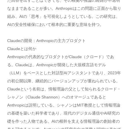
た回答を出すことはできても、その根拠や推論の経路が不透明
なままであることが多い。Anthropicはこの問題に正面から取り
組み、AIの「思考」を可視化しようとしている。この研究は、
AIの安全性確保において根本的に重要な意味を持つ。
Claudeの開発：Anthropicの主力プロダクト
Claudeとは何か
Anthropicの代表的なプロダクトがClaude（クロード）であ
る。Claudeは、Anthropicが開発した大規模言語モデル
（LLM）をベースとした対話型AIアシスタントであり、2023年
の初公開以降、継続的にバージョンアップが重ねられている。
Claudeという名前は、情報理論の父として知られるクロード・
シャノン（Claude Shannon）へのオマージュであると
Anthropicは説明している。シャノンはMIT教授として情報理論
の基礎を築いた科学者であり、現代のデジタル通信やAI研究の
礎を作った人物である。AIの根幹を支える情報理論の創始者の