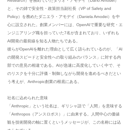
Research）を務めていたダリオ・アモデイ（Dario Amodei）
と、その姉で安全性・政策担当副社長（VP of Safety and
Policy）を務めたダニエラ・アモデイ（Daniela Amodei）を中
心に設立された。創業メンバーには、OpenAIで重要な研究・エ
ンジニアリング職を担っていた7名が含まれており、いずれも
AI開発の最前線を知る人物たちである。
彼らがOpenAIを離れた理由として広く語られているのが、「AI
の開発スピードと安全性への取り組みのバランス」に対する内
部での意見の相違である。AIが急速に高度化していく中で、そ
のリスクを十分に評価・制御しながら開発を進めるべきだとい
う考えが、Anthropic創業の根底にある。
社名に込められた意味
「Anthropic」という社名は、ギリシャ語で「人間」を意味する
「Anthropos（アンスロポス）」に由来する。人間中心の価値
観を技術開発の軸に置くというメッセージが、この名称には込