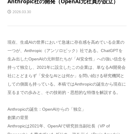
Anthropic社の開発（OpenAI元社員が設立）
2026.03.30
現在、生成AIの世界において急速に存在感を高めている企業の
一つが、Anthropic（アンソロピック）社である。ChatGPTを
生み出したOpenAIの元幹部たちが「AI安全性」への強い信念を
持って独立し、2021年に設立したこの企業は、単なるAI開発会
社にとどまらず「安全なAIとは何か」を問い続ける研究機関と
しての側面も持っている。本稿ではAnthropicの誕生から現在に
至るまでの歩みと、その技術的・思想的な特徴を解説する。
Anthropicの誕生：OpenAIからの「独立」
創業の背景
Anthropicは2021年、OpenAIで研究担当副社長（VP of