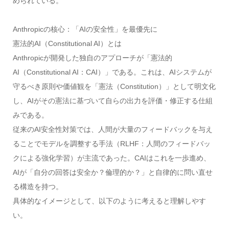
められている。
Anthropicの核心：「AIの安全性」を最優先に
憲法的AI（Constitutional AI）とは
Anthropicが開発した独自のアプローチが「憲法的
AI（Constitutional AI：CAI）」である。これは、AIシステムが
守るべき原則や価値観を「憲法（Constitution）」として明文化
し、AIがその憲法に基づいて自らの出力を評価・修正する仕組
みである。
従来のAI安全性対策では、人間が大量のフィードバックを与え
ることでモデルを調整する手法（RLHF：人間のフィードバッ
クによる強化学習）が主流であった。CAIはこれを一歩進め、
AIが「自分の回答は安全か？倫理的か？」と自律的に問い直せ
る構造を持つ。
具体的なイメージとして、以下のように考えると理解しやす
い。