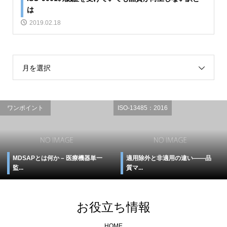
は
2019.02.18
月を選択
ワンポイント
ISO-13485：2016
MDSAPとは何か – 医療機器単一
適用除外と非適用の違い――品
監...
質マ...
お役立ち情報
HOME