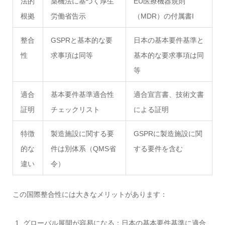
法的
薬機法に基づく厚生
EU医療機器規則
根拠
労働省告示
（MDR）の付属書I
整合
GSPRと基本的な要
日本の基本要件基準と
性
求事項は同等
基本的な要求事項は同
等
適合
基本要件基準適合性
適合宣言書、技術文書
証明
チェックリスト
による証明
特徴
製造施設に関する要
GSPRに製造施設に関
的な
件は別体系（QMS省
する要件を含む
違い
令）
この国際整合性には大きなメリットがあります：
グローバル展開が容易になる：日本の基本要件基準に適合