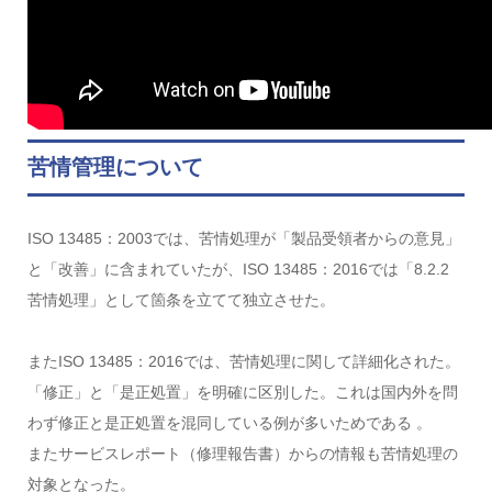
苦情管理について
ISO 13485：2003では、苦情処理が「製品受領者からの意見」
と「改善」に含まれていたが、ISO 13485：2016では「8.2.2
苦情処理」として箇条を立てて独立させた。
またISO 13485：2016では、苦情処理に関して詳細化された。
「修正」と「是正処置」を明確に区別した。これは国内外を問
わず修正と是正処置を混同している例が多いためである 。
またサービスレポート（修理報告書）からの情報も苦情処理の
対象となった。