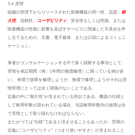
3.4 苦情
組織の管理下からリリースされた医療機器の同一性、品質、
耐
久性
、信頼性、
ユーザビリティ
、安全性もしくは性能、または
医療機器の性能に影響を及ぼすサービスに関連した不具合を申
し立てるための、文書、電子媒体、または口頭によるコミュニ
ケーション。
筆者がコンサルテーションする中で多く経験する事項として、
苦情を保証期間（例：1年間の無償修理）に限っている例が多
い。 有償で故障を修理しようが、無償で修理しようがそれは苦
情管理にとっては全く関係のないことである。
定義の中に”耐久性”が含まれている所以である。機器の仕様と
して耐用年数が謳われている場合、当該耐用年数内の故障は全
て苦情として取り扱わなければならない。
またかつては”仕様”であると済ませることもあったが、苦情の
定義に”ユーザビリティ”（つまり使いやすさ）が含まれること