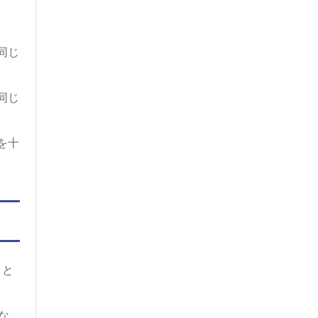
同じ
同じ
を十
）と
な