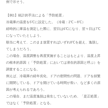
例で示そう。
【例1】統計的手法による「予防処置」
冷蔵庫の温度を5℃に設定した。（冷蔵：2℃～8℃）
経時的に庫温を測定した際に、翌日は6℃になり、翌々日は7℃
になっていたとしよう。
順当に考えて、このまま放置すればいずれ8℃を超え、逸脱し
てしまうだろう。
この場合、温度調整を再度実施することはもとより、温度上昇
の根本的原因（「予防処置」においては潜在的原因と呼ぶ）を
調査することになる。
例えば、冷蔵庫の経年劣化、ドアの密閉性の問題、ドアを頻繁
に開閉している、ドアを開けている時間が長い、など多くの原
因が考えられるであろう。
この場合、まだ温度逸脱は発生していないため、「是正処置」
ではなく「予防処置」となる。