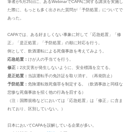
筆者が5月25日に、あるWebinarでCAPAに関する講演を実施し
た際に、もっとも多く出された質問が「予防処置」についてで
あった。
CAPAでは、ある好ましくない事象に対して「応急処置」「修
正」「是正処置」「予防処置」の順に対応を行う。
例として、飲酒運転による死傷事故を考えてみよう。
応急処置：
けが人の手当てを行う。
修正：
2次災害が発生しないように、安全標識を立てる。
是正処置：
当該運転手の免許証を取り消す。（再発防止）
予防処置：
危険運転致死傷罪を制定する。（飲酒事故と同様な
悲惨な死傷事故を招く他の行為を罰する）
（注：国際規格などにおいては「応急処置」は「修正」に含ま
れており、区別していない。）
日本においてCAPAを誤解している企業が多い。