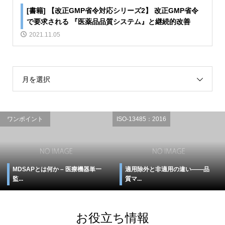
[書籍] 【改正GMP省令対応シリーズ2】 改正GMP省令
で要求される 『医薬品品質システム』と継続的改善
2021.11.05
月を選択
ワンポイント
ISO-13485：2016
MDSAPとは何か – 医療機器単一
適用除外と非適用の違い――品
監...
質マ...
お役立ち情報