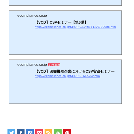
ecompliance.co.jp
【VOD】CSVセミナー【第6講】
https://ecompliance.co.jp/SHOP/CSV-5KY-LIVE-00006.html
ecompliance.co.jp
1 Pocket
【VOD】医療機器企業におけるCSV実践セミナー
https://ecompliance.co.jp/SHOP/L_MDCSV.html