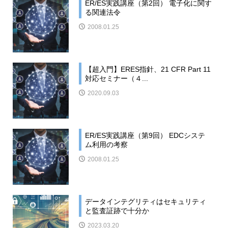
ER/ES実践講座（第2回） 電子化に関す
る関連法令
2008.01.25
【超入門】ERES指針、21 CFR Part 11
対応セミナー（４...
2020.09.03
ER/ES実践講座（第9回） EDCシステ
ム利用の考察
2008.01.25
データインテグリティはセキュリティ
と監査証跡で十分か
2023.03.20