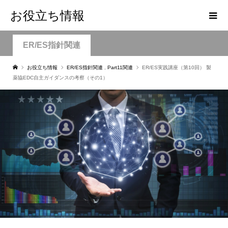
お役立ち情報
ER/ES指針関連
お役立ち情報
ER/ES指針関連
,
Part11関連
ER/ES実践講座（第10回） 製
薬協EDC自主ガイダンスの考察（その1）