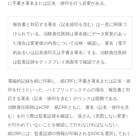
に手書き署名または記名・捺印を行う必要がある。
報告書と対応する署名（記名捺印を含む）は一意に関係づ
けられている。治験責任医師は署名後にデータ変更のあっ
た場合は変更後の内容について点検・確認し、署名（電子
的あるいは記名捺印又は手書き署名）する。治験責任医師
は監査証跡をディスプレイ画面等で確認できる。
電磁的記録を紙に印刷し、紙CRFに手書き署名または記名・捺
印を行うといった、ハイブリッドシステムの場合、報告書と対
応する署名（記名・捺印を含む）のリンクは困難である。
治験責任医師はeCRF、紙CRFともに、署名（記名・捺印を含
む）を行う際は監査証跡を確認し、改ざん（意図しない変更）
が行われていないことを確認して行わなければならない。
紙CRFには、監査証跡の情報が印刷されるEDCを選択しておく