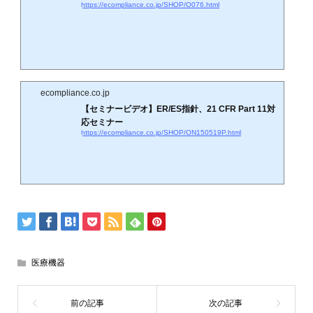
https://ecompliance.co.jp/SHOP/O076.html
ecompliance.co.jp
【セミナービデオ】ER/ES指針、21 CFR Part 11対
応セミナー
https://ecompliance.co.jp/SHOP/ON150519P.html
医療機器