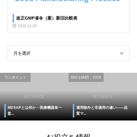
改正GMP省令（案）新旧比較表
2020.12.25
月を選択
ワンポイント
ISO-13485：2016
MDSAPとは何か – 医療機器単一
適用除外と非適用の違い――品
監...
質マ...
お役立ち情報