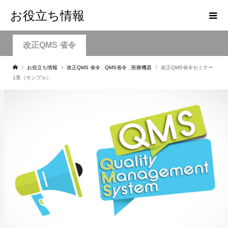
お役立ち情報
改正QMS 省令
お役立ち情報
改正QMS 省令
,
QMS省令
,
医療機器
改正QMS省令セミナー
1章（サンプル）