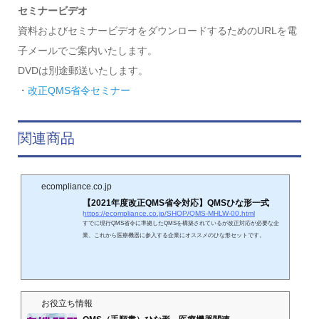
セミナービデオ
資料およびセミナービデオをダウンロードするためのURLを電
子メールでご案内いたします。
DVDは別途郵送いたします。
・
改正QMS省令セミナー
関連商品
ecompliance.co.jp
【2021年度改正QMS省令対応】QMSひな形一式
https://ecompliance.co.jp/SHOP/QMS-MHLW-00.html
すでに現行QMS省令に準拠したQMSを構築されているが改正対応が必要な企
業、これから医療機器に参入する企業にオススメのひな形セットです。
お役立ち情報