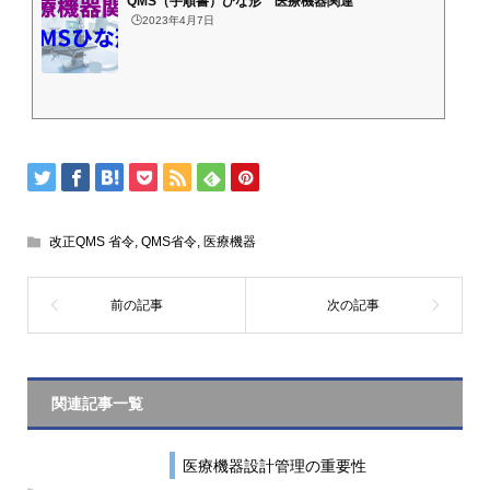
QMS（手順書）ひな形 医療機器関連
🕒️2023年4月7日
改正QMS 省令
,
QMS省令
,
医療機器
関連記事一覧
医療機器設計管理の重要性