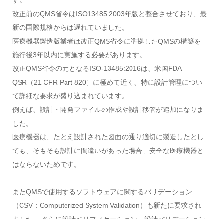
改正前のQMS省令はISO13485:2003年版と整合させており、最
新の国際規格からは遅れていました。
医療機器製造版業者は改正QMS省令に準拠したQMSの構築を
施行後3年以内に実施する必要があります。
改正QMS省令の元となるISO-13485:2016は、米国FDA
QSR（21 CFR Part 820）に極めて近く、特に設計管理につい
て詳細な要求が盛り込まれています。
例えば、設計・開発ファイルの作成や設計移管が追加になりま
した。
医療機器は、たとえ設計された図面の通り適切に製造したとし
ても、そもそも設計に間違いがあった場合、安全な医療機器と
はならないためです。
またQMSで使用するソフトウェアに関するバリデーション
（CSV：Computerized System Validation）も新たに要求され
ました。 さらに設計ベリフィケーション、設計バリデーション