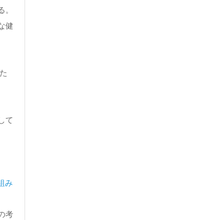
る。
な健
た
して
組み
の考