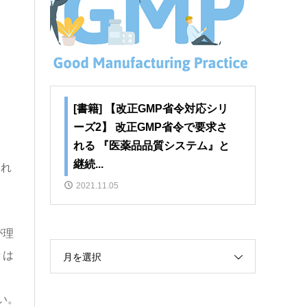
[書籍] 【改正GMP省令対応シリ
ーズ2】 改正GMP省令で要求さ
れる 『医薬品品質システム』と
継続...
これ
2021.11.05
が理
々は
月を選択
い。