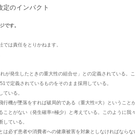
改定のインパクト
ージです。
社では責任をとりかねます。
。
とそれが発生したときの重大性の組合せ」との定義されている。
de 51で定義されているものをそのまま採用している。
している。
飛行機が墜落をすれば破局的である（重大性=大）ということ
ることがない（発生確率=極少）と考えている。このように我
断している。
とは必ず患者や消費者への健康被害を対象としなければならな