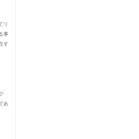
てリ
る事
在す
が
であ