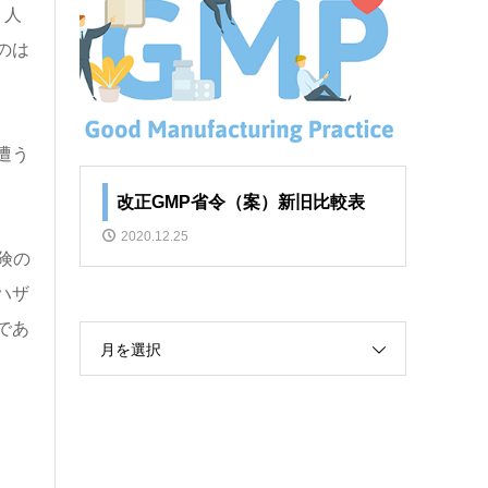
、人
のは
遭う
改正GMP省令（案）新旧比較表
2020.12.25
険の
ハザ
であ
月を選択