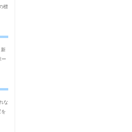
の標
、新
ポー
れな
置を