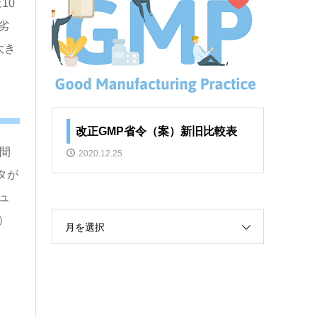
10
劣
大き
改正GMP省令（案）新旧比較表
間
2020.12.25
タが
ュ
）
月を選択