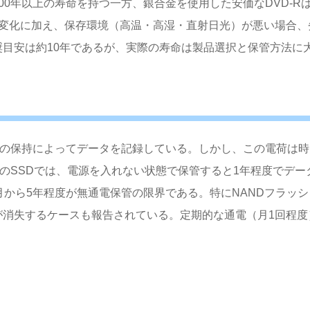
00年以上の寿命を持つ一方、銀合金を使用した安価なDVD-Rは
学変化に加え、保存環境（高温・高湿・直射日光）が悪い場合、
奨目安は約10年であるが、実際の寿命は製品選択と保管方法に
荷の保持によってデータを記録している。しかし、この電荷は時
式のSSDでは、電源を入れない状態で保管すると1年程度でデー
月から5年程度が無通電保管の限界である。特にNANDフラッシ
が消失するケースも報告されている。定期的な通電（月1回程度