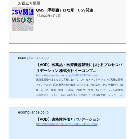
お役立ち情報
QMS（手順書）ひな形 CSV関連
🕒️2023年4月7日
ecompliance.co.jp
【VOD】医薬品・医療機器製造におけるプロセスバ
リデーション 株式会社イーコンプ...
https://ecompliance.co.jp/SHOP/O109.html
医薬品製造のほとんどの工程において、プロセスバリデーションの実施は重要
です。一方で、医療機器製造の製造においては、特殊工程（例：半田付け、滅
菌、かしめ、接着、溶接、圧着等）に関して、プロセスバリデーションの実施
が必要です。さらに、手技（手作業）で実施している特殊工程においては、作
業者の適格性評価が必要です。プロセスバリデーションを実施することによっ
て、当該プロセスが恒常的に規格に合格した製品を通常の操作条件において生
産できることを高度に保証することが必要です。そのためには、管理する変動
ecompliance.co.jp
要因を...
【VOD】適格性評価とバリデーション
https://ecompliance.co.jp/SHOP/O108.html