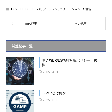
CSV・ER/ES・DI
,
バリデーション
,
バリデーション
,
医薬品
関連記事一覧
厚労省ER/ES指針対応ポリシー（抜
粋）
2005.04.01
GAMPとは何か
2025.06.09