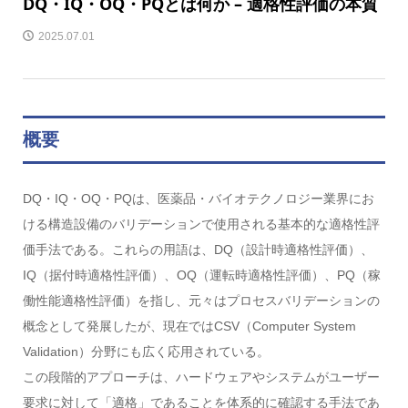
DQ・IQ・OQ・PQとは何か – 適格性評価の本質
2025.07.01
概要
DQ・IQ・OQ・PQは、医薬品・バイオテクノロジー業界にお
ける構造設備のバリデーションで使用される基本的な適格性評
価手法である。これらの用語は、DQ（設計時適格性評価）、
IQ（据付時適格性評価）、OQ（運転時適格性評価）、PQ（稼
働性能適格性評価）を指し、元々はプロセスバリデーションの
概念として発展したが、現在ではCSV（Computer System
Validation）分野にも広く応用されている。
この段階的アプローチは、ハードウェアやシステムがユーザー
要求に対して「適格」であることを体系的に確認する手法であ