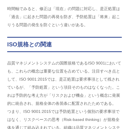
時間軸でみると、修正は「現在」の問題に対応し、是正処置は
「過去」に起きた問題の再発を防ぎ、予防処置は「将来」起こ
りうる問題の発生を防ぐという違いがある。
ISO規格との関連
品質マネジメントシステムの国際規格であるISO 9001において
も、これらの概念は重要な位置を占めている。注目すべき点と
して、ISO 9001:2015では、是正処置は要求事項として残され
ているが、「予防処置」という項目そのものはなくなった。こ
れは予防的な考え方が「リスクおよび機会」という概念に発展
的に統合され、規格全体の各箇条に配置されたためである。
つまり、ISO 9001:2015では予防処置という個別の要求事項で
はなく、リスクベースの思考（Risk-based thinking）が規格全
体を通じて組み込まれている。組織は品質マネジメントシステ