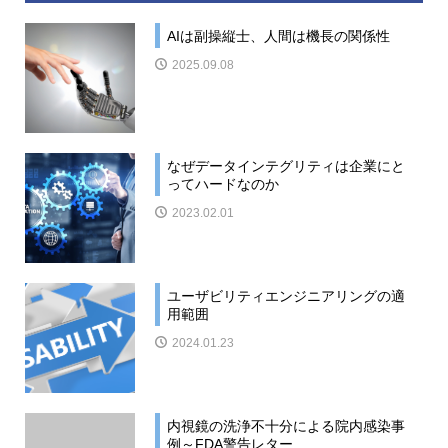
AIは副操縦士、人間は機長の関係性
2025.09.08
なぜデータインテグリティは企業にと
ってハードなのか
2023.02.01
ユーザビリティエンジニアリングの適
用範囲
2024.01.23
内視鏡の洗浄不十分による院内感染事
例～FDA警告レター...