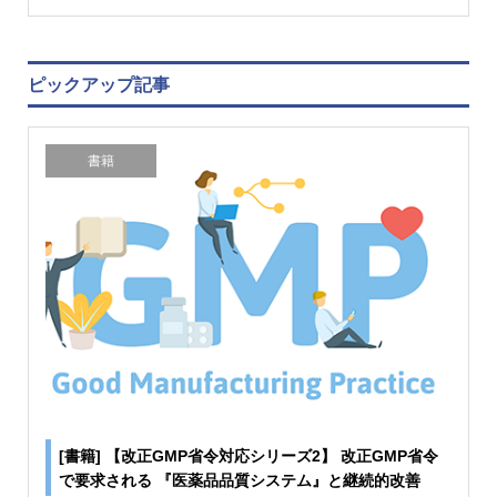
ピックアップ記事
書籍
[書籍] 【改正GMP省令対応シリーズ2】 改正GMP省令
で要求される 『医薬品品質システム』と継続的改善