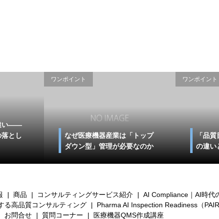
ワンポイント
ワンポイント
違い――
の落とし
なぜ医療機器産業は「トップ
「品質
ダウン型」管理が必要なのか
の違い
報
商品
コンサルティングサービス紹介
AI Compliance｜A
現する高品質コンサルティング
Pharma AI Inspection Readiness（PAI
お問合せ
質問コーナー
医療機器QMS作成講座