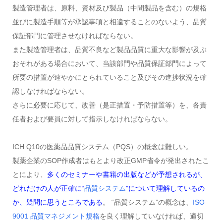
製造管理者は、原料、資材及び製品（中間製品を含む）の規格
並びに製造手順等が承認事項と相違することのないよう、品質
保証部門に管理させなければならない。
また製造管理者は、品質不良など製品品質に重大な影響が及ぶ
おそれがある場合において、当該部門や品質保証部門によって
所要の措置が速やかにとられていること及びその進捗状況を確
認しなければならない。
さらに必要に応じて、改善（是正措置・予防措置等）を、各責
任者および要員に対して指示しなければならない。
ICH Q10の医薬品品質システム（PQS）の概念は難しい。
製薬企業のSOP作成者はもとより改正GMP省令が発出されたこ
とにより、
多くのセミナーや書籍の出版などが予想されるが、
どれだけの人が正確に“
品質システム
”について理解しているの
か、疑問に思うところである
。 “品質システム”の概念は、
ISO
9001 品質マネジメント規格
を良く理解していなければ、適切