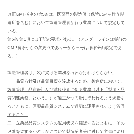
改正GMP省令の第5条は、医薬品の製造所（保管のみを行う製
造所を含む）において製造管理者が行う業務について規定して
いる。
第5条 第1項には下記の要求がある。（アンダーラインは従前の
GMP省令からの変更点であり一から三号はほぼ全面改定であ
る。）
製造管理者は、次に掲げる業務を行わなければならない。
一 品質方針及び品質目標を達成するため、製造所において、
製造管理、品質保証及び試験検査に係る業務（以下「製造・品
質関連業務」という。）が適正かつ円滑に行われるよう統括す
るとともに、医薬品品質システムが適切に運用されるよう管理
すること。
二 医薬品品質システムの運用状況を確認するとともに、その
改善を要するかどうかについて製造業者等に対して文書により