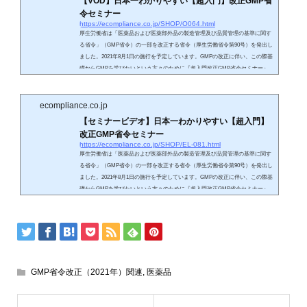
【VOD】日本一わかりやすい【超入門】改正GMP省
令セミナー
https://ecompliance.co.jp/SHOP/O064.html
厚生労働省は「医薬品および医薬部外品の製造管理及び品質管理の基準に関す
る省令」（GMP省令）の一部を改正する省令（厚生労働省令第90号）を発出し
ました。2021年8月1日の施行を予定しています。GMPの改正に伴い、この際基
礎からGMPを学びたいという方々のために『超入門改正GMP省令セミナー』
を企画いたしました。改正GMP省令では、医薬品品質システム（ICH Q10）、
品質リスクマネジメント（ICH Q9）、データインテグリティ、マネジメントレ
ビュ、品質マニュアルなどの難解な用語や概念が出てきます。これらを日本一
ecompliance.co.jp
わかりやすく解...
【セミナービデオ】日本一わかりやすい【超入門】
改正GMP省令セミナー
https://ecompliance.co.jp/SHOP/EL-081.html
厚生労働省は「医薬品および医薬部外品の製造管理及び品質管理の基準に関す
る省令」（GMP省令）の一部を改正する省令（厚生労働省令第90号）を発出し
ました。2021年8月1日の施行を予定しています。GMPの改正に伴い、この際基
礎からGMPを学びたいという方々のために『超入門改正GMP省令セミナー』
を企画いたしました。改正GMP省令では、医薬品品質システム（ICH Q10）、
品質リスクマネジメント（ICH Q9）、データインテグリティ、マネジメントレ
ビュ、品質マニュアルなどの難解な用語や概念が出てきます。これらを日本一
わかりやすく解...
GMP省令改正（2021年）関連
,
医薬品