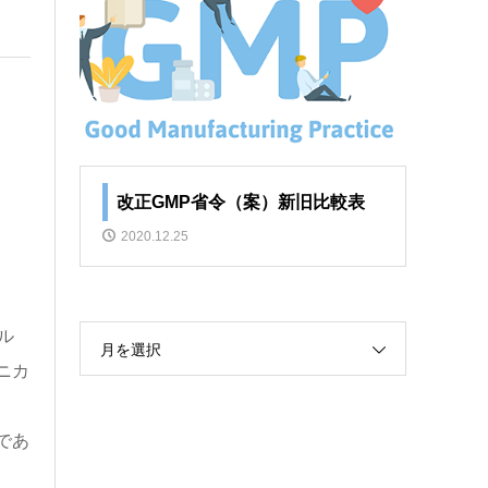
改正GMP省令（案）新旧比較表
2020.12.25
ル
月を選択
ニカ
であ