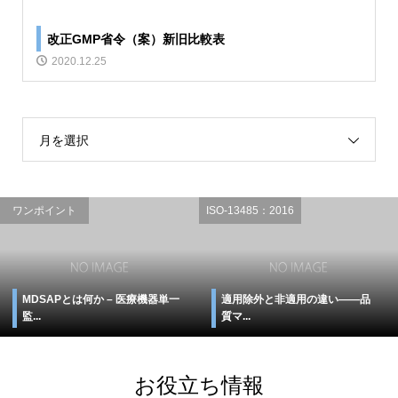
改正GMP省令（案）新旧比較表
2020.12.25
月を選択
ワンポイント
ISO-13485：2016
MDSAPとは何か – 医療機器単一
適用除外と非適用の違い――品
監...
質マ...
お役立ち情報