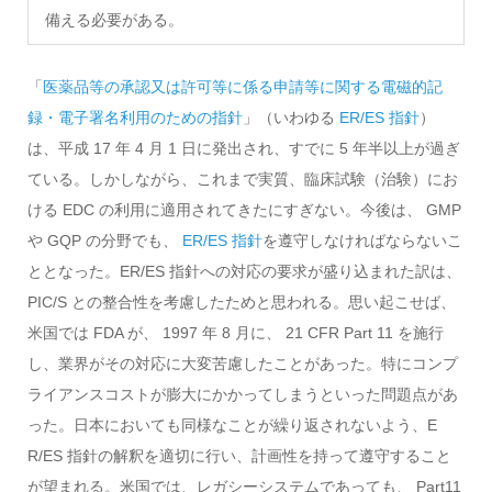
備える必要がある。
「
医薬品等の承認又は許可等に係る申請等に関する電磁的記
録・電子署名利用のための指針
」（いわゆる
ER/ES 指針
）
は、平成 17 年 4 月 1 日に発出され、すでに 5 年半以上が過ぎ
ている。しかしながら、これまで実質、臨床試験（治験）にお
ける EDC の利用に適用されてきたにすぎない。今後は、 GMP
や GQP の分野でも、
ER/ES 指針
を遵守しなければならないこ
ととなった。ER/ES 指針への対応の要求が盛り込まれた訳は、
PIC/S との整合性を考慮したためと思われる。思い起こせば、
米国では FDA が、 1997 年 8 月に、 21 CFR Part 11 を施行
し、業界がその対応に大変苦慮したことがあった。特にコンプ
ライアンスコストが膨大にかかってしまうといった問題点があ
った。日本においても同様なことが繰り返されないよう、E
R/ES 指針の解釈を適切に行い、計画性を持って遵守すること
が望まれる。米国では、レガシーシステムであっても、 Part11