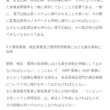
書、変更記録、障害記録、教育訓練記録や、 CSVにより作成し
た各種成果物等も一緒に保存しておくことが必要である。一般
に、電子記録は新システムに移行されることが多いが、その際
に監査証跡等のメタデータも同時に移行しなければならない。
なぜならば監査証跡を伴わない電子記録は、その真正性が証明
できなくなるからである。
3.2 開発業務、検証業務及び運用管理業務における責任体制と
役割
開発、検証、運用の各段階における責任体制を明確にしておか
なければならない。ここにおいて、 GMP 業務と GQP 業務に
またがって組織を構築する場合は、各品質保証部門の責任範囲
について十分に検討を行っておかなければならない。
また製造販売業者と製造業者で法人が別の場合、「コンピュー
タ化システム管理規定」は、各法人で作成しなければならず、
その組織も別々のものとしなければならない。