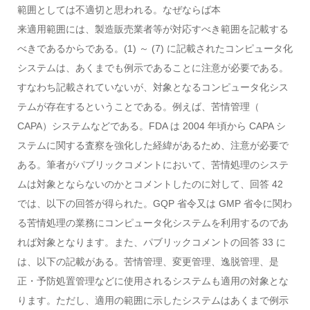
範囲としては不適切と思われる。なぜならば本
来適用範囲には、製造販売業者等が対応すべき範囲を記載する
べきであるからである。(1) ～ (7) に記載されたコンピュータ化
システムは、あくまでも例示であることに注意が必要である。
すなわち記載されていないが、対象となるコンピュータ化シス
テムが存在するということである。例えば、苦情管理（
CAPA）システムなどである。FDA は 2004 年頃から CAPA シ
ステムに関する査察を強化した経緯があるため、注意が必要で
ある。筆者がパブリックコメントにおいて、苦情処理のシステ
ムは対象とならないのかとコメントしたのに対して、回答 42
では、以下の回答が得られた。GQP 省令又は GMP 省令に関わ
る苦情処理の業務にコンピュータ化システムを利用するのであ
れば対象となります。また、パブリックコメントの回答 33 に
は、以下の記載がある。苦情管理、変更管理、逸脱管理、是
正・予防処置管理などに使用されるシステムも適用の対象とな
ります。ただし、適用の範囲に示したシステムはあくまで例示