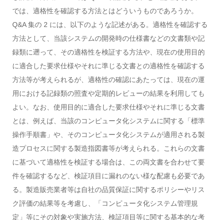
では、適格性を確認する方法とはどういうものであろうか。
Q&A 集の 2 には、以下のような記述がある。適格性を確認する
方法として、当該システムの開発時の仕様書などの文書類や記
録類に遡って、その適格性を検証する方法や、現在の使用目的
に適合した要求仕様やそれに準じる文書との適格性を確認する
方法等が考えられるが、適格性の確認にあたっては、現在の運
用における記録類の照査や定期的レビューの結果を利用しても
よい。なお、使用目的に適合した要求仕様やそれに準じる文書
とは、例えば、当該のコンピュータ化システムに関する「標準
操作手順書」や、そのコンピュータ化システムが適用される製
造プロセスに関する製造指図書等が考えられる。これらの文書
に基づいて適格性を検証する場合は、この両文書を合わせて要
件を確認するなど、検証項目に漏れのない様な配慮も必要であ
る。製造販売業者等は自社の品質保証に関するポリシーやリス
ク評価の結果等を考慮し、「コンピュータ化システム管理規
定」等にその対象や実施方法、検証項目等に関する基本的な考