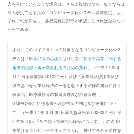
人を分けているような場合は、さらに複雑になる。なぜならば
法人が別であるため「コンピュータ化システム管理規定」は、
それぞれが作成し、各品質保証部門が承認しなければならない
からである。
また、このガイドラインの対象となるコンピュータ化シス
テムは「
医薬品等の承認又は許可等に係る申請等に関する
電磁的記録・電子署名利用のための指針
」（平成 17 年 4
月 1 日薬食発第0401022 号）及び「薬事法及び採血及び
供血あつせん業取締法の一部を改正する法律の施行に伴う
医薬品，医療機器等の製造管理及び品質管理（
GMP/QMS）に係る省令及び告示の制定及び改廃につい
て」（平成 17 年 3 月 30 日薬食監麻発第 0330001 号）第
3 章第 3 35.「その他（電磁的記録等について）」の適 用
を受けるコンピュータ化システムは、併せてそれら要件を