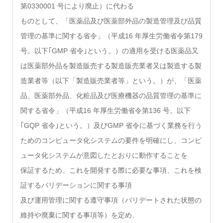
第0330001 号により廃止）に代わる
ものとして、「医薬品及び医薬部外品の製造管理及び品質
管理の基準に関する省令」（平成16 年厚生労働省令第179
号。以下｢GMP 省令｣という。）の適用を受ける医薬品又
は医薬部外品を製造販売する製造販売業者又は製造する製
造業者等（以下「製造販売業者等」という。）が、「医薬
品、医薬部外品、化粧品及び医療機器の品質管理の基準に
関する省令」（平成16 年厚生労働省令第136 号。以下
｢GQP 省令｣という。）及びGMP 省令に基づく業務を行う
ためのコンピュータ化システムの要件を明確にし、コンピ
ュータ化システムが意図したとおりに動作することを
保証するため、これを開発する際に必要な事項、これを検
証するバリデーションに関する事項
及び運用管理に関する遵守事項（バリデートされた状態の
維持や廃棄に関する事項等）を定め、