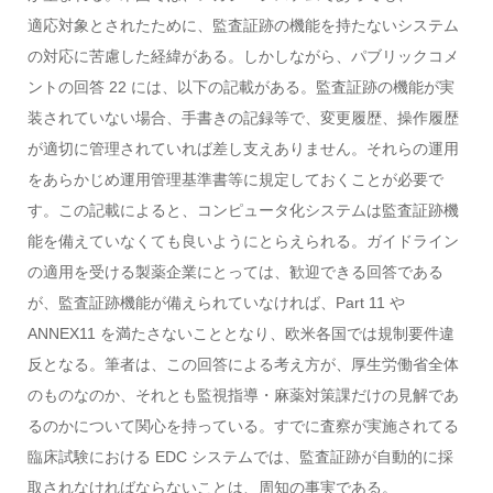
適応対象とされたために、監査証跡の機能を持たないシステム
の対応に苦慮した経緯がある。しかしながら、パブリックコメ
ントの回答 22 には、以下の記載がある。監査証跡の機能が実
装されていない場合、手書きの記録等で、変更履歴、操作履歴
が適切に管理されていれば差し支えありません。それらの運用
をあらかじめ運用管理基準書等に規定しておくことが必要で
す。この記載によると、コンピュータ化システムは監査証跡機
能を備えていなくても良いようにとらえられる。ガイドライン
の適用を受ける製薬企業にとっては、歓迎できる回答である
が、監査証跡機能が備えられていなければ、Part 11 や
ANNEX11 を満たさないこととなり、欧米各国では規制要件違
反となる。筆者は、この回答による考え方が、厚生労働省全体
のものなのか、それとも監視指導・麻薬対策課だけの見解であ
るのかについて関心を持っている。すでに査察が実施されてる
臨床試験における EDC システムでは、監査証跡が自動的に採
取されなければならないことは、周知の事実である。