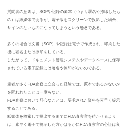
質問者の意図は、SOPや記録の原本（つまり署名や捺印したも
の）は紙媒体であるが、電子版をスクリーンで投影した場合、
サインのないものになってしまうという懸念である。
多くの場合は文書（SOP）や記録は電子で作成され、印刷した
後に署名または捺印をしている。
したがって、ドキュメント管理システムやデータベースに保存
されている電子記録には署名や捺印がないのである。
筆者が多くFDA査察に立会った経験では、原本であるかないか
を問われたことは一度もない。
FDA査察において肝心なことは、要求された資料を素早く提示
することである。
紙媒体を検索して提出するまでにFDA査察官を待たせるより
は、素早く電子で提示した方がはるかにFDA査察官の心証は良