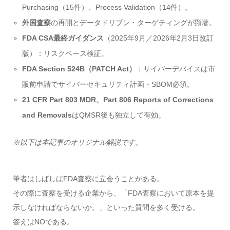
Purchasing（15件）、Process Validation（14件）。
外国査察
の再開とデータドリブン・ターゲティングが顕著。
FDA CSA最終ガイダンス
（2025年9月／2026年2月3日改訂
版）：リスクベース検証。
FDA Section 524B（PATCH Act）
：サイバーデバイスは市
販前申請でサイバーセキュリティ計画・SBOM必須。
21 CFR Part 803 MDR、Part 806 Reports of Corrections
and Removals
はQMSR後も独立して有効。
※以下は本記事のオリジナル解説です。
筆者はしばしばFDA査察に立会うことがある。
その際に査察を受ける企業から、「FDA査察において原本を提
示しなければならないか。」といった質問を多く受ける。
答えはNOである。